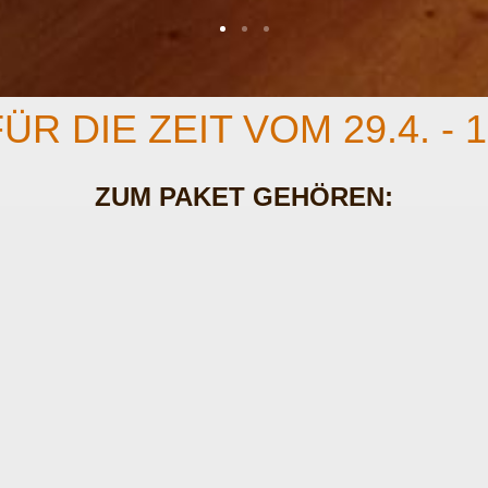
ÜR DIE ZEIT VOM 29.4. - 1
ZUM PAKET GEHÖREN:
nen (Doppelzimmer) in einem luxuriös französischem Appartement Gra
fett
nge-Menü einschliesslich einer Flasche Wein