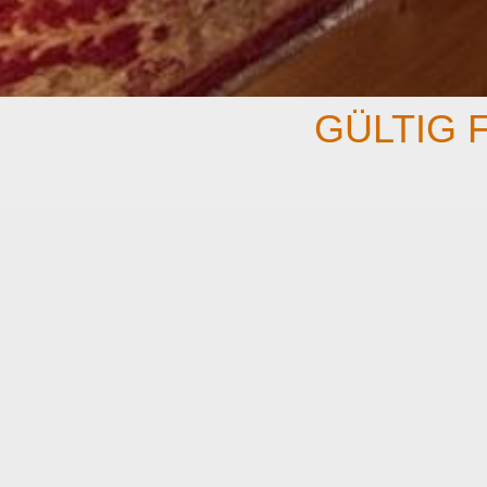
GÜLTIG F
•
Unterkunft für 2 Nächte für 2 Perso
Blick auf den Medvědín
•
täglich ein reichhalltiges Frühstückbu
* die Jaude 15:00-16:30
•
1x romantisches Abendessen mit 4-Gä
•
1x Abendessen mit 3-Gänge-Menü