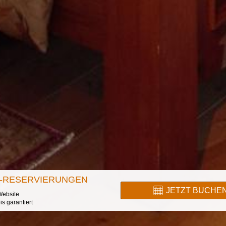
E-RESERVIERUNGEN
JETZT BUCHE
 Website
is garantiert