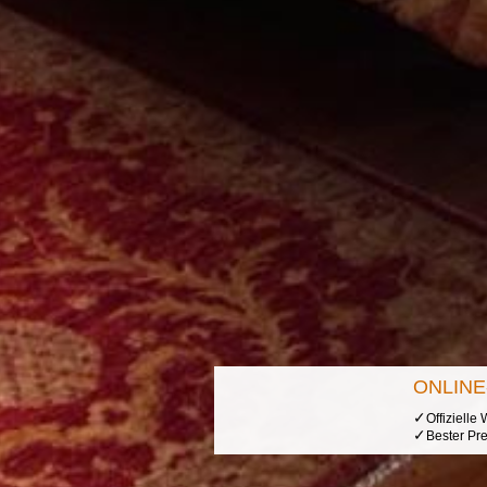
ONLIN
✓
Offizielle
✓
Bester Pre