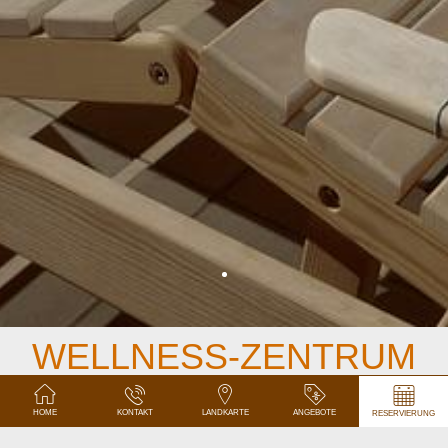
WELLNESS-ZENTRUM
Zur Ergänzung Ihrer sportlichen Aktivitäten oder bei
HOME
KONTAKT
LANDKARTE
ANGEBOTE
RESERVIERUNG
schlechtem Wetter können Sie unsere kleine private