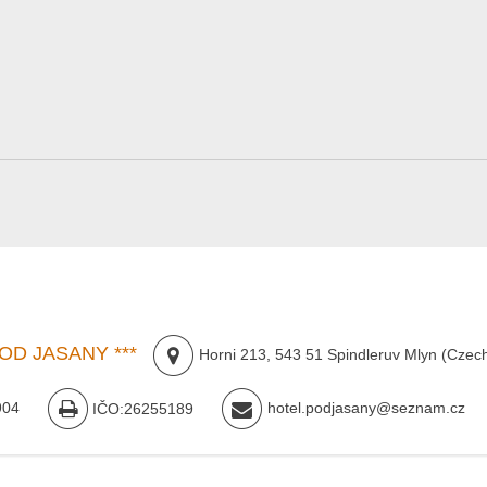
OD JASANY ***
Horni 213
,
543 51
Spindleruv Mlyn
(
Czech
904
IČO:26255189
hotel.podjasany@seznam.cz