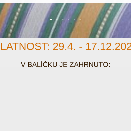
LATNOST: 29.4. - 17.12.20
V BALÍČKU JE ZAHRNUTO:
xusních pokojích ve stylu "Provance" typu Junior Suite Zermatt neb
ědín
4 chodech s lahví francouzského vína