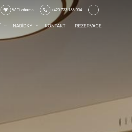
WiFi zdarma
+420 733 188 904
Í
NABÍDKY
KONTAKT
REZERVACE