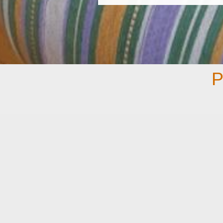
P
* ubytování na 2 noci pro 2 os. v lu
kategorii s krásným výhledem na Medv
* snídaně formou bufetu na každý den
* odpolední svačina 15:00-16:30
* 1x romantická večeře při svíčkách o 