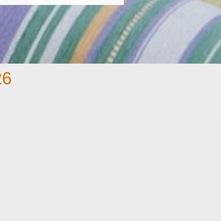
26
o Mont Ventoux či DBL Lux Megéve v 4*