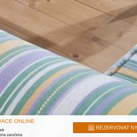
VACE ONLINE
REZERVOVAT NY
web
cena zaručena