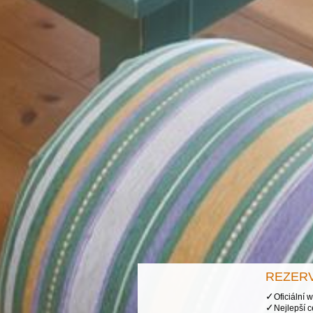
REZER
✓
Oficiální 
✓
Nejlepší 