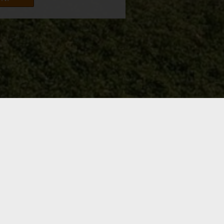
OMOVĚ
pohoda hlubokých krkonošských lesů s
ancouzskými víny.
luncem ozářené sjezdovky na Medvědíně,
ošské lesy.