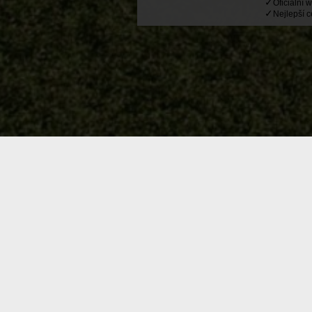
✓
Oficiální 
✓
Nejlepší 
VÍTE
Náš
romantický horský hotel
je mís
pulsem známého
horského střediska
V létě, zimě, na podzim, či na jaře, 
zurčící potůčky s křišťálovou vodou z t