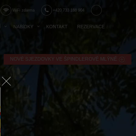
WiFi zdarma
+420 733 188 904
Í
NABÍDKY
KONTAKT
REZERVACE
NOVÉ SJEZDOVKY VE ŠPINDLEROVĚ MLÝNĚ