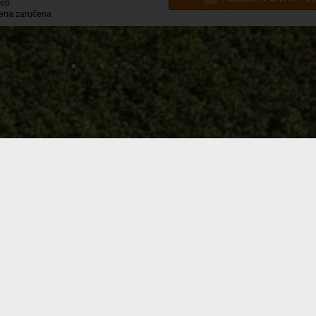
web
cena zaručena
JTE VE SVÉM DRUHÉM D
tem, kde se snoubí moderní komfort s domácí atmosférou, klid a 
 Špindlerova Mlýna
, skvělá gastronomie s nejlepšími moravskými a fr
vždy Vám nabídneme něco, co Vás nadchne – výhled na Vysoké Kolo, s
ajícího sněhu, borůvky na dosah ruky, podzimními barvami hrající krkon