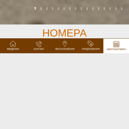
НОМЕРА
Для вашего приятного отдыха подготовлены уютные
ВВЕДЕНИЕ
КОНТАКТ
РАСПОЛОЖЕНИЕ
ПРЕДЛОЖЕНИЯ
ЗАБРОНИРОВАТЬ
номера высокой стандарта 3*Superior.
Отель предлагает проживание в
16 номерах
– в двух
одноместных номерах типа Lux, в шести двухместных
номерах типа Classic, в одном двухместном номере типа
Lux, в двух трехместных номерах типа Junior Suite, в двух
семейных апартаментах типа Classic, в одном семейном
апартаменте типа Lux, в одном четырехместном номере
типа Suite и в одном двухместном номере типа Suite Lux.